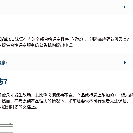
和
/
或
CE
认证
在内的全部合格评定程序（模块）。制造商应确认涉及其产
定提供合格评定服务的公告机构提出申请。
信息？
志？
使尺寸发生改动，其比例必须保持不变。产品或标牌上附加的 CE 标志
。然而，在考虑到产品性质的情况下，如前述要求不可行或者无法保证，
附加到附随的文档上。